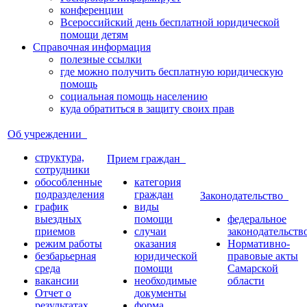
конференции
Всероссийский день бесплатной юридической
помощи детям
Справочная информация
полезные ссылки
где можно получить бесплатную юридическую
помощь
социальная помощь населению
куда обратиться в защиту своих прав
Об учреждении
структура,
Прием граждан
сотрудники
обособленные
категория
подразделения
граждан
Законодательство
график
виды
выездных
помощи
федеральное
приемов
случаи
законодательств
режим работы
оказания
Нормативно-
безбарьерная
юридической
правовые акты
среда
помощи
Самарской
вакансии
необходимые
области
Отчет о
документы
результатах
форма