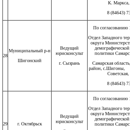
К. Маркса, 
8 (84643) 7
По согласованию 1
Отдел Западного те
округа Министерст
Ведущий
демографической
Муниципальный р-н
юрисконсульт
политики Самарс
28
Шигонский
г. Сызрань
Самарская област
район, с.Ши
Советская,
8 (84643) 7
По согласованию 1
Отдел Западного те
округа Министерст
Ведущий
демографической
юрисконсульт
29
г. Октябрьск
политики Самарс