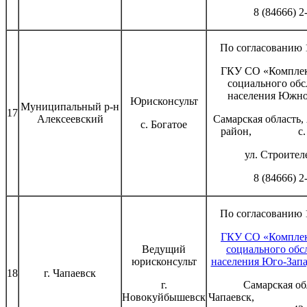
8 (84666) 2
По согласованию 1
ГКУ СО «Комплек
социального об
населения Южно
Юрисконсульт
Муниципальный р-н
17
Алексеевский
Самарская область,
с. Богатое
район, с. Ал
ул. Строителе
8 (84666) 2
По согласованию 1
ГКУ СО «Комплек
Ведущий
социального об
юрисконсульт
населения Юго-Запа
18
г. Чапаевск
г.
Самарская обл
Новокуйбышевск
Чапаевск, ул