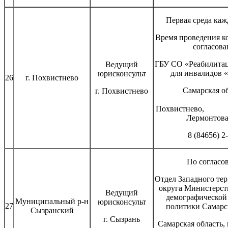
Первая среда каж
Время проведения к
согласов
ГБУ СО «Реабилита
Ведущий
для инвалидов 
юрисконсульт
26
г. Похвистнево
Самарская о
г. Похвистнево
г
Похвистне
Лермонтова,
8 (84656) 2
По согласо
Отдел Западного те
округа Министерст
Ведущий
демографической
Муниципальный р-н
юрисконсульт
27
политики Самарс
Сызранский
г. Сызрань
Самарская область, г