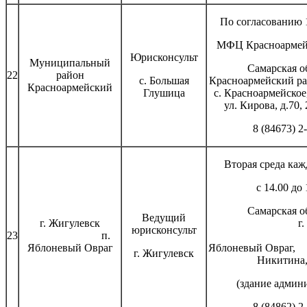
По согласованию 1
МФЦ Красноармейс
Юрисконсульт
Муниципальный
Самарская о
22
район
с. Большая
Красноармейс
Красноармейский
Глушица
с. Красноар
ул. Кирова, д.70, 
8 (84673) 2
Вторая среда каж
с 14.00 до 
Самарская о
Ведущий
г. Жигулевск
г. Жигу
юрисконсульт
23
п.
п
Яблоневый Овраг
Яблоневый О
г. Жигулевск
Никитина,
(здание админ
8 (84862) 2