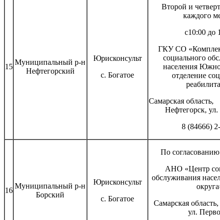
Второй и четвер
каждого м
с10:00 до 
ГКУ СО «Комплек
социального об
Юрисконсульт
Муниципальный р-н
15
населения Южно
Нефтегорский
с. Богатое
отделение со
реабилит
Самарская об
Нефтегорск, ул. 
8 (84666) 2
По согласованию 
АНО «Центр со
обслуживания насе
Юрисконсульт
Муниципальный р-н
округа
16
Борский
с. Богатое
Самарская область
ул. Первомайс