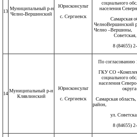
социального об
Юрисконсульт
Муниципальный р-н
населения Северн
13
Челно-Вершинский
с. Сергиевск
Самарская о
ЧелноВершинск
Челно –Верш
Советская, 
8 (84655) 2
По согласованию 1
ГКУ СО «Комплек
социального об
населения Северо
Юрисконсульт
округа
Муниципальный р-н
14
Клявлинский
с. Сергиевск
Самарская область
район, с. К
ул. Советская
8 (84655) 2