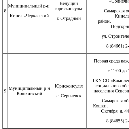
«Солнеч
Ведущий
Муниципальный р-н
юрисконсульт
8
Самарская о
Кинель-Черкасский
Кинель-Чер
г. Отрадный
район
Подгорн
ул. Строителе
8 (84661) 2
Первая среда каж
с 11:00 до 
ГКУ СО «Комплек
социального об
Юрисконсульт
Муниципальный р-н
9
населения Северн
Кошкинский
с. Сергиевск
Самарская обл
Кошки, ул.
Октября,
8 (84655) 2