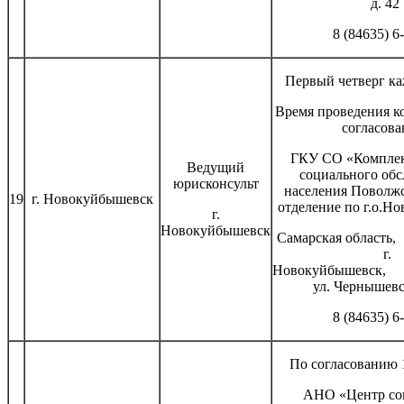
д. 42
8 (84635) 6
Первый четверг ка
Время проведения к
согласов
ГКУ СО «Комплек
Ведущий
социального об
юрисконсульт
населения Поволжс
19
г. Новокуйбышевск
отделение по г.о.Н
г.
Новокуйбышевск
Самарская 
г.
Новокуйб
ул. Чернышевс
8 (84635) 6
По согласованию 1
АНО «Центр со