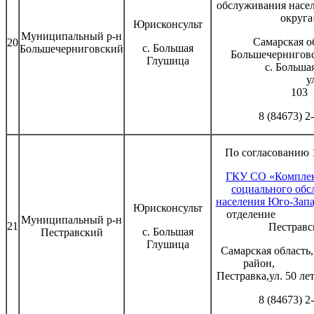
обслуживания насе
округа
Юрисконсульт
Муниципальный р-н
Самарская о
20
с. Большая
Большечерниговский
Большечерниговс
Глушица
с. Большая Че
ул. Совет
103
8 (84673) 2
По согласованию 1
ГКУ СО «Комплек
социального об
населения Юго-Запа
Юрисконсульт
отделени
Муниципальный р-н
21
Пестравс
с. Большая
Пестравский
Глушица
Самарская область
район
Пестравка,ул. 50 лет
8 (84673) 2