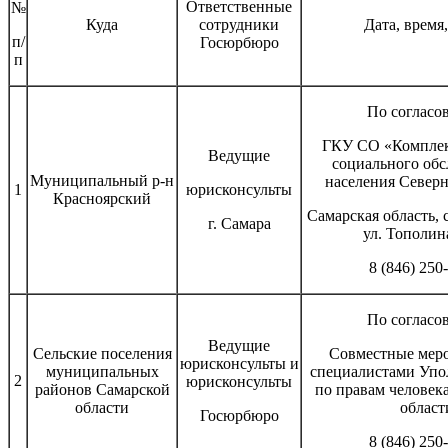
Ответственные
№
Куда
сотрудники
Дата, время
п/
Госюрбюро
п
По согласо
ГКУ СО «Комплек
Ведущие
социального об
Муниципальный р-н
населения Северн
1
юрисконсульты
Красноярский
Самарская область, 
г. Самара
ул. Тополина
8 (846) 250
По согласо
Ведущие
Сельские поселения
Совместные меро
юрисконсульты и
муниципальных
специалистами Упо
2
юрисконсульты
районов Самарской
по правам человек
области
област
Госюрбюро
8 (846) 250