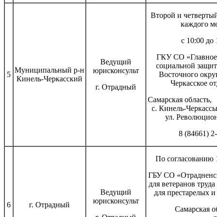
Второй и четверты
каждого м
с 10:00 до 
ГКУ СО «Главное
Ведущий
социальной защит
Муниципальный р-н
юрисконсульт
5
Восточного окру
Кинель-Черкасский
Черкасское о
г. Отрадный
Самарская 
с. Кинель-Ч
ул. Революцион
8 (84661) 2
По согласованию 1
ГБУ СО «Отрадненс
для ветеранов труда
Ведущий
для престарелых и
юрисконсульт
6
г. Отрадный
Самарская о