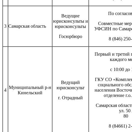
По согласо
Ведущие
юрисконсульты и
Совместные мер
3
Самарская область
юрисконсульты
УФСИН по Самарс
Госюрбюро
8 (846) 250
Первый и третий 
каждого м
с 10:00 до 
ГКУ СО «Комплек
Ведущий
социального об
Муниципальный р-н
юрисконсульт
4
населения Восточ
Кинельский
отделение г.о
г. Отрадный
Самарская область
ул. 50 лет О
80
8 (84661) 2