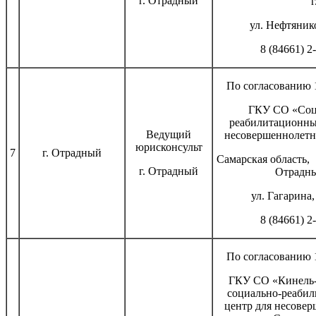
г. Отрадный
г. Отра
ул. Нефтянико
8 (84661) 2
По согласованию 1
ГКУ СО «Соц
реабилитационны
Ведущий
несовершеннолетн
юрисконсульт
7
г. Отрадный
Самарская об
г. Отрадный
Отрадны
ул. Гагарина,
8 (84661) 2
По согласованию 1
ГКУ СО «Кинель-
социально-реаби
центр для несове