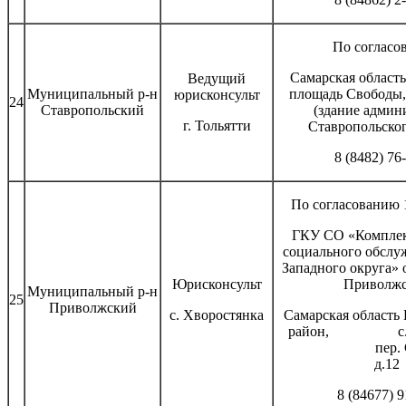
По согласо
Самарская область,
Ведущий
Муниципальный р-н
площадь Свободы, 
юрисконсульт
24
Ставропольский
(здание админ
г. Тольятти
Ставропольског
8 (8482) 76
По согласованию 1
ГКУ СО «Комплек
социального обслу
Западного округа» 
Юрисконсульт
Приволж
Муниципальный р-н
25
Приволжский
с. Хворостянка
Самарская область
район, с. П
пер. Специ
д.12
8 (84677) 9