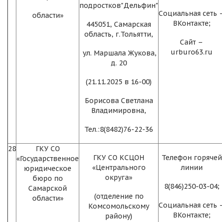
подростков"Дельфин"
Социальная сеть 
области»
ВКонтакте;
445051, Самарская
область, г.Тольятти,
Сайт –
urburo63.ru
ул. Маршала Жукова,
д. 20
(21.11.2025 в 16-00)
Борисова Светлана
Владимировна,
Тел.:8(8482)76-22-36
28
ГКУ СО
ГКУ СО КСЦОН
Телефон горячей
«Государственное
«Центрального
линии
юридическое
округа»
бюро по
8(846)250-03-04;
Самарской
(отделение по
области»
Социальная сеть 
Комсомольскому
ВКонтакте;
району)