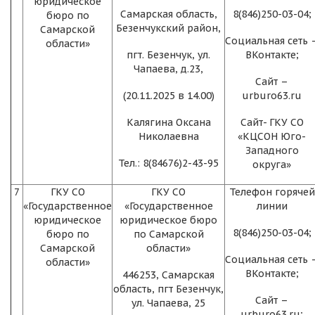
юридическое
Самарская область,
8(846)250-03-04;
бюро по
Безенчукский район,
Самарской
Социальная сеть 
области»
пгт. Безенчук, ул.
ВКонтакте;
Чапаева, д.23,
Сайт –
(20.11.2025 в 14.00)
urburo63.ru
Калягина Оксана
Сайт- ГКУ СО
Николаевна
«КЦСОН Юго-
Западного
Тел.: 8(84676)2-43-95
округа»
7
ГКУ СО
ГКУ СО
Телефон горячей
«Государственное
«Государственное
линии
юридическое
юридическое бюро
8(846)250-03-04;
бюро по
по Самарской
Самарской
области»
Социальная сеть 
области»
ВКонтакте;
446253, Самарская
область, пгт Безенчук,
Сайт –
ул. Чапаева, 25
urburo63.ru;