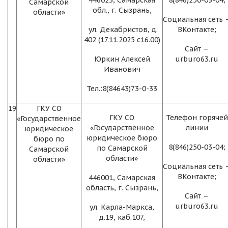
446023, Самарская
8(846)250-03-04;
Самарской
обл., г. Сызрань,
области»
Социальная сеть 
ул. Декабристов, д.
ВКонтакте;
402 (17.11.2025 с16.00)
Сайт –
Юркин Алексей
urburo63.ru
Иванович
Тел.:8(84643)73-0-33
19
ГКУ СО
ГКУ СО
Телефон горячей
«Государственное
«Государственное
линии
юридическое
юридическое бюро
бюро по
8(846)250-03-04;
по Самарской
Самарской
области»
области»
Социальная сеть 
ВКонтакте;
446001, Самарская
область, г. Сызрань,
Сайт –
urburo63.ru
ул. Карла-Маркса,
д.19, каб.107,