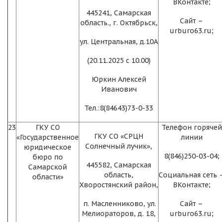
ВКонтакте;
445241, Самарская
Сайт –
область., г. Октябрьск,
urburo63.ru;
ул. Центральная, д.10А
(20.11.2025 с 10.00)
Юркин Алексей
Иванович
Тел.:8(84643)73-0-33
23
ГКУ СО
Телефон горячей
ГКУ СО «СРЦН
«Государственное
линии
Солнечный лучик»,
юридическое
8(846)250-03-04;
бюро по
445582, Самарская
Самарской
область,
Социальная сеть 
области»
Хворостянский район,
ВКонтакте;
п. Масленниково, ул.
Сайт –
Мелиораторов, д. 18,
urburo63.ru;