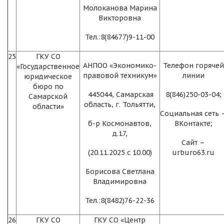
Молоканова Марина
Викторовна
Тел.:8(84677)9-11-00
25
ГКУ СО
АНПОО «Экономико-
Телефон горячей
«Государственное
правовой техникум»
линии
юридическое
бюро по
445044, Самарская
8(846)250-03-04;
Самарской
область, г. Тольятти,
области»
Социальная сеть 
б-р Космонавтов,
ВКонтакте;
д.17,
Сайт –
(20.11.2025 с 10.00)
urburo63.ru
Борисова Светлана
Владимировна
Тел.:8(8482)76-22-36
26
ГКУ СО
ГКУ СО «Центр