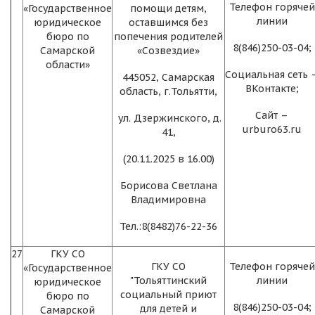
Телефон горячей
«Государственное
помощи детям,
линии
юридическое
оставшимся без
бюро по
попечения родителей
8(846)250-03-04;
Самарской
«Созвездие»
области»
Социальная сеть 
445052, Самарская
ВКонтакте;
область, г.Тольятти,
Сайт –
ул. Дзержинского, д.
urburo63.ru
41,
(20.11.2025 в 16.00)
Борисова Светлана
Владимировна
Тел.:8(8482)76-22-36
27
ГКУ СО
ГКУ СО
Телефон горячей
«Государственное
"Тольяттинский
линии
юридическое
социальный приют
бюро по
8(846)250-03-04;
для детей и
Самарской