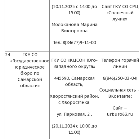
(20.11.2025 с 14.00 до
Сайт ГКУ СО СРЦ
15.00)
«Солнечный
лучик»
Молоканова Марина
Викторовна
Тел.:8(84677)9-11-00
24
ГКУ СО
ГКУ СО «КЦСОН Юго-
Телефон горячей
«Государственное
Западного округа»
линии
юридическое
бюро по
445590, Самарская
8(846)250-03-04;
Самарской
область,
области»
Социальная сеть 
Хворостянский район,
ВКонтакте;
с.Хворостянка,
Сайт –
ул. Парковая, 2 ,
urburo63.ru
(20.11.2024 с 10.00 до
11.00)