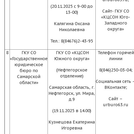
(20.11.2025 с 9-00 до
Сайт- ГКУ СО
13-00)
«КЦСОН Юго-
Западного
Калягина Оксана
округа»
Николаевна
Тел.: 8(84676)2-43-95
8
ГКУ СО
ГКУ СО «КЦСОН
Телефон горячей
«Государственное
Южного округа»
линии
юридическое
(Нефтегорское
8(846)250-03-04;
бюро по
отделение)
Самарской
Социальная сеть 
области»
Самарская область, г.
ВКонтакте;
Нефтегорск, ул. Мира,
Сайт –
д.9
urburo63.ru
(19.11.2025 в 14.00)
Кузнецова Екатерина
Игоревна