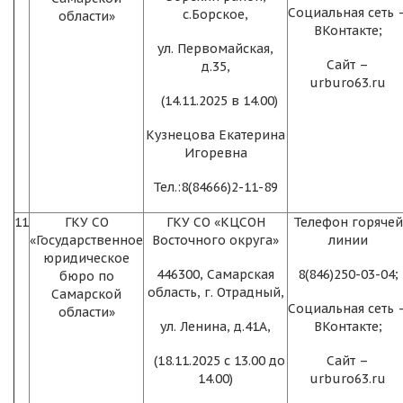
Социальная сеть 
с.Борское,
области»
ВКонтакте;
ул. Первомайская,
Сайт –
д.35,
urburo63.ru
(14.11.2025 в 14.00)
Кузнецова Екатерина
Игоревна
Тел.:8(84666)2-11-89
11
ГКУ СО
ГКУ СО «КЦСОН
Телефон горячей
«Государственное
Восточного округа»
линии
юридическое
446300, Самарская
8(846)250-03-04;
бюро по
область, г. Отрадный,
Самарской
Социальная сеть 
области»
ул. Ленина, д.41А,
ВКонтакте;
(18.11.2025 с 13.00 до
Сайт –
14.00)
urburo63.ru