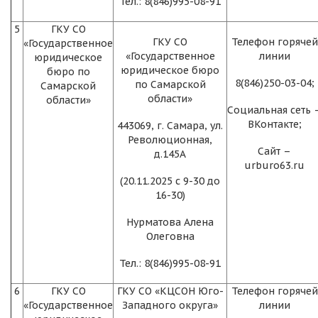
Тел.: 8(846)995-08-91
5
ГКУ СО
ГКУ СО
Телефон горячей
«Государственное
«Государственное
линии
юридическое
юридическое бюро
бюро по
8(846)250-03-04;
по Самарской
Самарской
области»
области»
Социальная сеть 
ВКонтакте;
443069, г. Самара, ул.
Революционная,
Сайт –
д.145А
urburo63.ru
(20.11.2025 с 9-30 до
16-30)
Нурматова Алена
Олеговна
Тел.: 8(846)995-08-91
6
ГКУ СО
ГКУ СО «КЦСОН Юго-
Телефон горячей
«Государственное
Западного округа»
линии