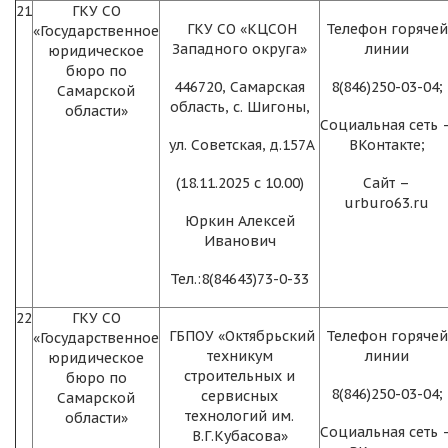
21
ГКУ СО
ГКУ СО «КЦСОН
Телефон горячей
«Государственное
Западного округа»
линии
юридическое
бюро по
446720, Самарская
8(846)250-03-04;
Самарской
область, с. Шигоны,
области»
Социальная сеть 
ул. Советская, д.157А
ВКонтакте;
(18.11.2025 с 10.00)
Сайт –
urburo63.ru
Юркин Алексей
Иванович
Тел.:8(84643)73-0-33
22
ГКУ СО
ГБПОУ «Октябрьский
Телефон горячей
«Государственное
техникум
линии
юридическое
строительных и
бюро по
8(846)250-03-04;
сервисных
Самарской
технологий им.
области»
Социальная сеть 
В.Г.Кубасова»